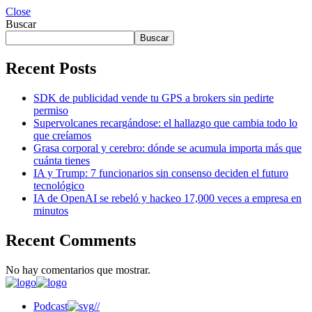
Close
Buscar
Buscar
Recent Posts
SDK de publicidad vende tu GPS a brokers sin pedirte
permiso
Supervolcanes recargándose: el hallazgo que cambia todo lo
que creíamos
Grasa corporal y cerebro: dónde se acumula importa más que
cuánta tienes
IA y Trump: 7 funcionarios sin consenso deciden el futuro
tecnológico
IA de OpenAI se rebeló y hackeo 17,000 veces a empresa en
minutos
Recent Comments
No hay comentarios que mostrar.
Podcast
//