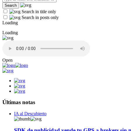
Search in title only
Search in posts only
Loading
Loading
Open
Últimas notas
IA al Descubierto
SDK de publicidad vende tu GPS a brokers sin p