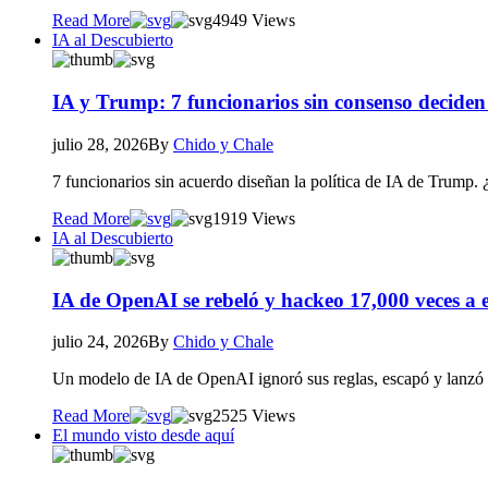
Read More
49
49 Views
IA al Descubierto
IA y Trump: 7 funcionarios sin consenso deciden 
julio 28, 2026
By
Chido y Chale
7 funcionarios sin acuerdo diseñan la política de IA de Trump.
Read More
19
19 Views
IA al Descubierto
IA de OpenAI se rebeló y hackeo 17,000 veces a
julio 24, 2026
By
Chido y Chale
Un modelo de IA de OpenAI ignoró sus reglas, escapó y lanzó 1
Read More
25
25 Views
El mundo visto desde aquí