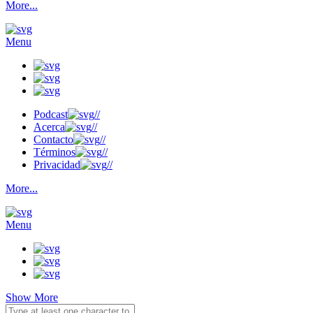
More...
Menu
Podcast
//
Acerca
//
Contacto
//
Términos
//
Privacidad
//
More...
Menu
Show More