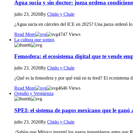
Agua sucia y sin doctor: jueza ordena condicione
julio 23, 2026
By
Chido y Chale
¿Agua sucia en cárceles del ICE en 2025? Una jueza ordenó lo
Read More
47
47 Views
La cultura que somos
Femosfera: el ecosistema digital que te vende em
julio 23, 2026
By
Chido y Chale
¿Qué es la femosfera y por qué está en tu feed? El ecosistema 
Read More
46
46 Views
Orgullo y Vergüenza
SPEI: el sistema de pagos mexicano que le ganó
julio 23, 2026
By
Chido y Chale
¿Sabías que México inventó los pagos instantáneos antes que R