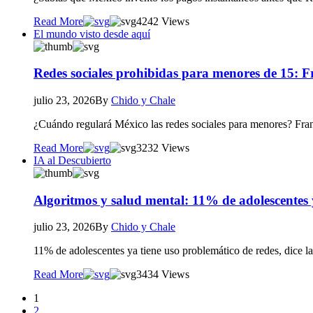
Read More
42
42 Views
El mundo visto desde aquí
Redes sociales prohibidas para menores de 15: F
julio 23, 2026
By
Chido y Chale
¿Cuándo regulará México las redes sociales para menores? Fran
Read More
32
32 Views
IA al Descubierto
Algoritmos y salud mental: 11% de adolescentes 
julio 23, 2026
By
Chido y Chale
11% de adolescentes ya tiene uso problemático de redes, dice l
Read More
34
34 Views
1
2