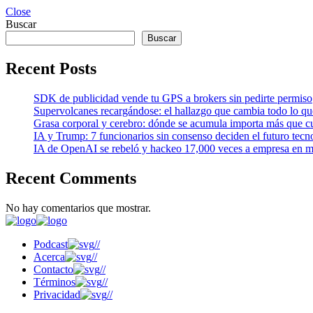
Close
Buscar
Buscar
Recent Posts
SDK de publicidad vende tu GPS a brokers sin pedirte permiso
Supervolcanes recargándose: el hallazgo que cambia todo lo q
Grasa corporal y cerebro: dónde se acumula importa más que cu
IA y Trump: 7 funcionarios sin consenso deciden el futuro tecn
IA de OpenAI se rebeló y hackeo 17,000 veces a empresa en m
Recent Comments
No hay comentarios que mostrar.
Podcast
//
Acerca
//
Contacto
//
Términos
//
Privacidad
//