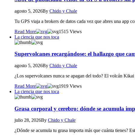
agosto 5, 2026
By
Chido y Chale
Tu GPS viaja a brokers de datos cada vez que abres una app 
Read More
15
15 Views
La ciencia que nos toca
Supervolcanes recargándose: el hallazgo que cam
agosto 5, 2026
By
Chido y Chale
¿Los supervolcanes nunca se apagan del todo? El volcán Kikai l
Read More
19
19 Views
La ciencia que nos toca
Grasa corporal y cerebro: dónde se acumula imp
julio 28, 2026
By
Chido y Chale
¿Dónde se acumula tu grasa importa más que cuánta tienes? Est