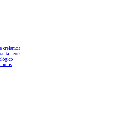
ue creíamos
ánta tienes
ológico
inutos