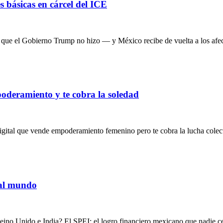
s básicas en cárcel del ICE
 que el Gobierno Trump no hizo — y México recibe de vuelta a los afe
poderamiento y te cobra la soledad
digital que vende empoderamiento femenino pero te cobra la lucha colec
 al mundo
eino Unido e India? El SPEI: el logro financiero mexicano que nadie c