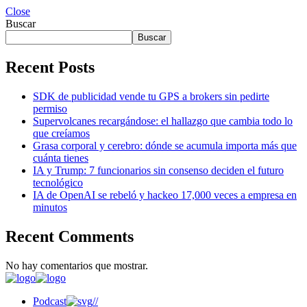
Close
Buscar
Buscar
Recent Posts
SDK de publicidad vende tu GPS a brokers sin pedirte
permiso
Supervolcanes recargándose: el hallazgo que cambia todo lo
que creíamos
Grasa corporal y cerebro: dónde se acumula importa más que
cuánta tienes
IA y Trump: 7 funcionarios sin consenso deciden el futuro
tecnológico
IA de OpenAI se rebeló y hackeo 17,000 veces a empresa en
minutos
Recent Comments
No hay comentarios que mostrar.
Podcast
//