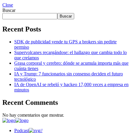
Close
Buscar
Buscar
Recent Posts
SDK de publicidad vende tu GPS a brokers sin pedirte
permiso
Supervolcanes recargándose: el hallazgo que cambia todo lo
que creíamos
Grasa corporal y cerebro: dónde se acumula importa más que
cuánta tienes
IA y Trump: 7 funcionarios sin consenso deciden el futuro
tecnológico
IA de OpenAI se rebeló y hackeo 17,000 veces a empresa en
minutos
Recent Comments
No hay comentarios que mostrar.
Podcast
//