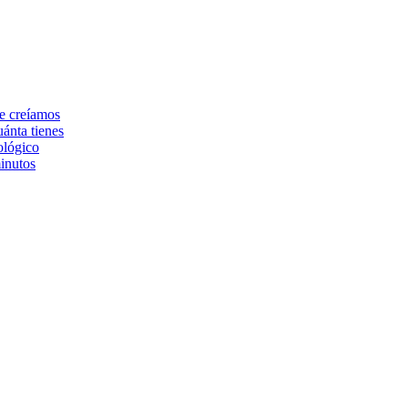
ue creíamos
ánta tienes
ológico
inutos