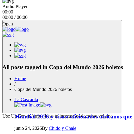
Audio Player
00:00
00:00
/
00:00
Open
All posts tagged in Copa del Mundo 2026 boletos
Home
/
Copa del Mundo 2026 boletos
La Cascarita
Use Up/Down Arrow keys to increase or decrease volume.
Mundial 2026 y visas: aficionados africanos que
junio 24, 2026
By
Chido y Chale