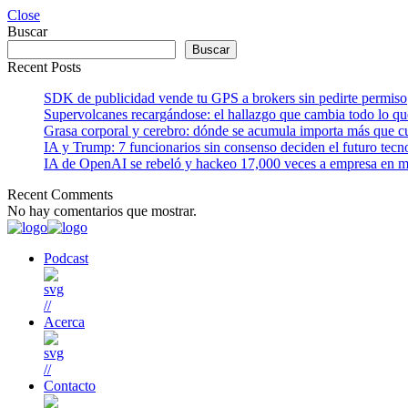
Close
Buscar
Buscar
Recent Posts
SDK de publicidad vende tu GPS a brokers sin pedirte permiso
Supervolcanes recargándose: el hallazgo que cambia todo lo q
Grasa corporal y cerebro: dónde se acumula importa más que cu
IA y Trump: 7 funcionarios sin consenso deciden el futuro tecn
IA de OpenAI se rebeló y hackeo 17,000 veces a empresa en m
Recent Comments
No hay comentarios que mostrar.
Podcast
//
Acerca
//
Contacto