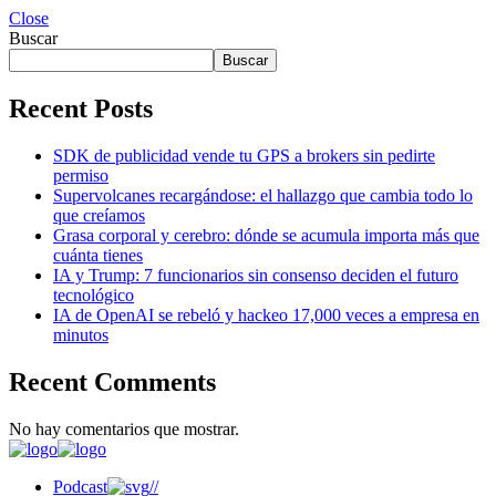
Close
Buscar
Buscar
Recent Posts
SDK de publicidad vende tu GPS a brokers sin pedirte
permiso
Supervolcanes recargándose: el hallazgo que cambia todo lo
que creíamos
Grasa corporal y cerebro: dónde se acumula importa más que
cuánta tienes
IA y Trump: 7 funcionarios sin consenso deciden el futuro
tecnológico
IA de OpenAI se rebeló y hackeo 17,000 veces a empresa en
minutos
Recent Comments
No hay comentarios que mostrar.
Podcast
//