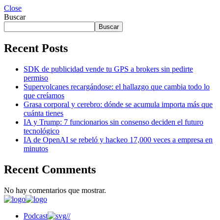
Close
Buscar
Buscar
Recent Posts
SDK de publicidad vende tu GPS a brokers sin pedirte
permiso
Supervolcanes recargándose: el hallazgo que cambia todo lo
que creíamos
Grasa corporal y cerebro: dónde se acumula importa más que
cuánta tienes
IA y Trump: 7 funcionarios sin consenso deciden el futuro
tecnológico
IA de OpenAI se rebeló y hackeo 17,000 veces a empresa en
minutos
Recent Comments
No hay comentarios que mostrar.
Podcast
//