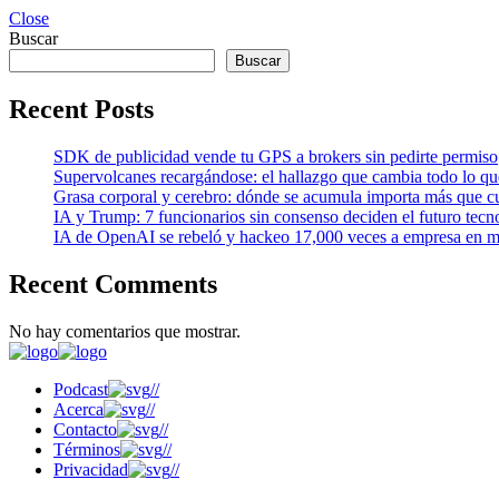
Close
Buscar
Buscar
Recent Posts
SDK de publicidad vende tu GPS a brokers sin pedirte permiso
Supervolcanes recargándose: el hallazgo que cambia todo lo q
Grasa corporal y cerebro: dónde se acumula importa más que cu
IA y Trump: 7 funcionarios sin consenso deciden el futuro tecn
IA de OpenAI se rebeló y hackeo 17,000 veces a empresa en m
Recent Comments
No hay comentarios que mostrar.
Podcast
//
Acerca
//
Contacto
//
Términos
//
Privacidad
//