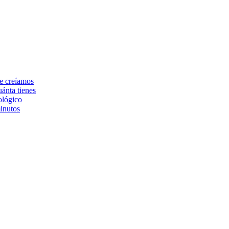
ue creíamos
ánta tienes
ológico
inutos