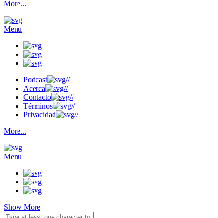
More...
Menu
Podcast
//
Acerca
//
Contacto
//
Términos
//
Privacidad
//
More...
Menu
Show More