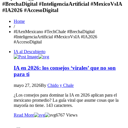
#BrechaDigital #InteligenciaArtificial #MexicoVsIA
#IA2026 #AccesoDigital
Home
/
#IAenMexicano #TechChale #BrechaDigital
#InteligenciaArtificial #MexicoVsIA #IA2026
#AccesoDigital
IA al Descubierto
IA en 2026: los consejos ‘virales’ que no son
para ti
mayo 27, 2026
By
Chido y Chale
¿Los consejos para dominar la IA en 2026 aplican para el
mexicano promedio? La guía viral que asume cosas que la
mayoría no tiene. 143 caracteres.
Read More
67
67 Views