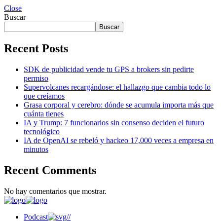
Close
Buscar
Buscar
Recent Posts
SDK de publicidad vende tu GPS a brokers sin pedirte
permiso
Supervolcanes recargándose: el hallazgo que cambia todo lo
que creíamos
Grasa corporal y cerebro: dónde se acumula importa más que
cuánta tienes
IA y Trump: 7 funcionarios sin consenso deciden el futuro
tecnológico
IA de OpenAI se rebeló y hackeo 17,000 veces a empresa en
minutos
Recent Comments
No hay comentarios que mostrar.
Podcast
//