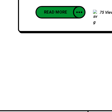
READ MORE
75 Vie