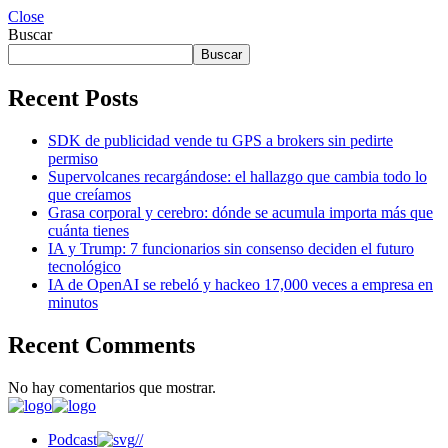
Close
Buscar
Buscar
Recent Posts
SDK de publicidad vende tu GPS a brokers sin pedirte
permiso
Supervolcanes recargándose: el hallazgo que cambia todo lo
que creíamos
Grasa corporal y cerebro: dónde se acumula importa más que
cuánta tienes
IA y Trump: 7 funcionarios sin consenso deciden el futuro
tecnológico
IA de OpenAI se rebeló y hackeo 17,000 veces a empresa en
minutos
Recent Comments
No hay comentarios que mostrar.
Podcast
//