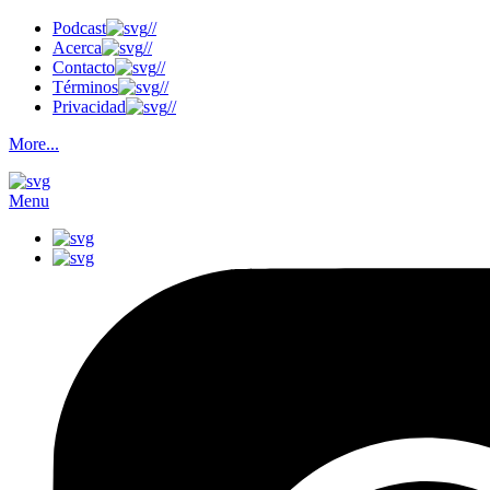
Podcast
//
Acerca
//
Contacto
//
Términos
//
Privacidad
//
More...
Menu