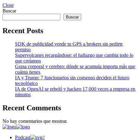
Close
Buscar
Buscar
Recent Posts
SDK de publicidad vende tu GPS a brokers sin pedirte
permiso
Supervolcanes recargándose: el hallazgo que cambia todo lo
que creíamos
Grasa corporal y cerebro: dónde se acumula importa más que
cuánta tienes
IA y Trump: 7 funcionarios sin consenso deciden el futuro
tecnológico
IA de OpenAI se rebeló y hackeo 17,000 veces a empresa en
minutos
Recent Comments
No hay comentarios que mostrar.
Podcast
//