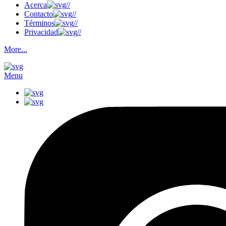
Acerca
//
Contacto
//
Términos
//
Privacidad
//
More...
Menu