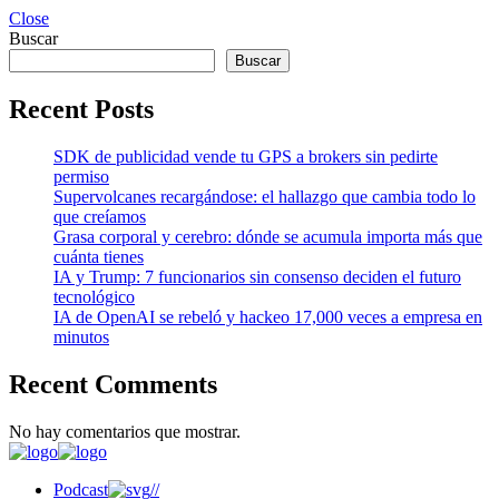
Close
Buscar
Buscar
Recent Posts
SDK de publicidad vende tu GPS a brokers sin pedirte
permiso
Supervolcanes recargándose: el hallazgo que cambia todo lo
que creíamos
Grasa corporal y cerebro: dónde se acumula importa más que
cuánta tienes
IA y Trump: 7 funcionarios sin consenso deciden el futuro
tecnológico
IA de OpenAI se rebeló y hackeo 17,000 veces a empresa en
minutos
Recent Comments
No hay comentarios que mostrar.
Podcast
//