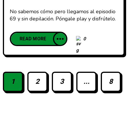
No sabemos cómo pero llegamos al episodio
69 y sin depilación. Póngale play y disfrútelo.
READ MORE
0
1
2
3
...
8