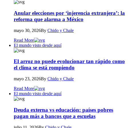
Anular elecciones por ‘injerencia extranjera’: la
reforma que alarma a México
mayo 30, 2026
By
Chido y Chale
Read More
El mundo visto desde aquí
El arroz no puede evolucionar tan rápido como
el clima se está rompiendo
mayo 23, 2026
By
Chido y Chale
Read More
El mundo visto desde aquí
Deuda externa vs educación: países pobres
pagan más a bancos que a escuelas
julio 11, 2026
By
Chido y Chale