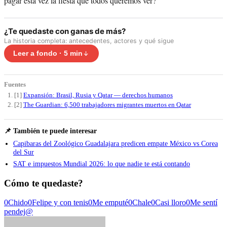
pagar esta vez la fiesta que todos queremos ver?
¿Te quedaste con ganas de más?
La historia completa: antecedentes, actores y qué sigue
Leer a fondo · 5 min
Fuentes
[1]
Expansión: Brasil, Rusia y Qatar — derechos humanos
[2]
The Guardian: 6,500 trabajadores migrantes muertos en Qatar
📌 También te puede interesar
Capibaras del Zoológico Guadalajara predicen empate México vs Corea
del Sur
SAT e impuestos Mundial 2026: lo que nadie te está contando
Cómo te quedaste?
0
Chido
0
Felipe y con tenis
0
Me emputé
0
Chale
0
Casi lloro
0
Me sentí
pendej@