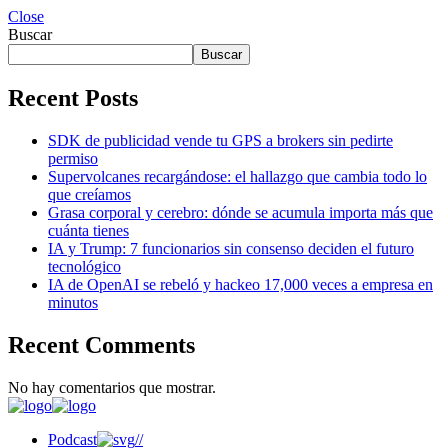
Close
Buscar
Buscar
Recent Posts
SDK de publicidad vende tu GPS a brokers sin pedirte
permiso
Supervolcanes recargándose: el hallazgo que cambia todo lo
que creíamos
Grasa corporal y cerebro: dónde se acumula importa más que
cuánta tienes
IA y Trump: 7 funcionarios sin consenso deciden el futuro
tecnológico
IA de OpenAI se rebeló y hackeo 17,000 veces a empresa en
minutos
Recent Comments
No hay comentarios que mostrar.
Podcast
//