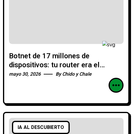
Botnet de 17 millones de
dispositivos: tu router era el
criminal
mayo 30, 2026
By
Chido y Chale
IA AL DESCUBIERTO