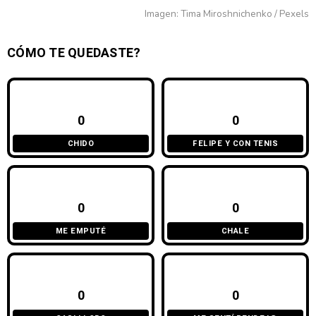
Imagen: Tima Miroshnichenko / Pexels
CÓMO TE QUEDASTE?
0
0
CHIDO
FELIPE Y CON TENIS
0
0
ME EMPUTÉ
CHALE
0
0