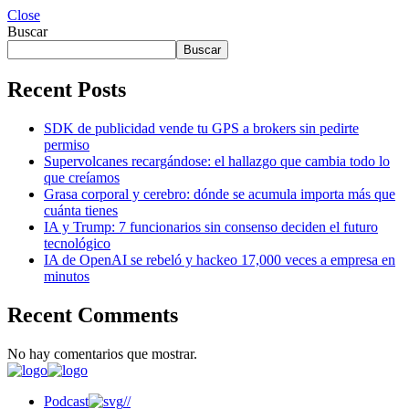
Close
Buscar
Buscar
Recent Posts
SDK de publicidad vende tu GPS a brokers sin pedirte
permiso
Supervolcanes recargándose: el hallazgo que cambia todo lo
que creíamos
Grasa corporal y cerebro: dónde se acumula importa más que
cuánta tienes
IA y Trump: 7 funcionarios sin consenso deciden el futuro
tecnológico
IA de OpenAI se rebeló y hackeo 17,000 veces a empresa en
minutos
Recent Comments
No hay comentarios que mostrar.
Podcast
//