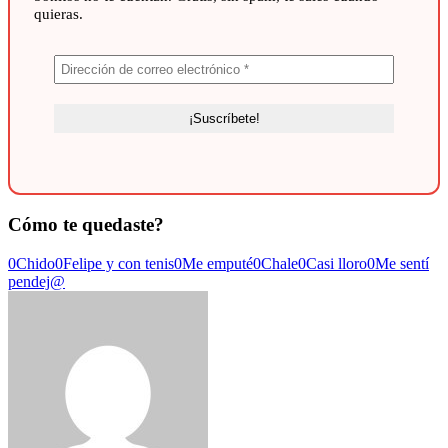
quieras.
Cómo te quedaste?
0
Chido
0
Felipe y con tenis
0
Me emputé
0
Chale
0
Casi lloro
0
Me sentí
pendej@