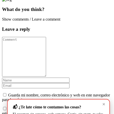
What do you think?
Show comments / Leave a comment
Leave a reply
Guarda mi nombre, correo electrónico y web en este navegador
para la próxima vez que comente.
×
📬 ¿Te late cómo te contamos las cosas?
Recibir un correo electrónico con los siguientes comentarios a
esta entrada.