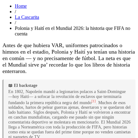
Home
/
La Cascarita
/
Polonia y Haití en el Mundial 2026: la historia que FIFA no
cuenta
Antes de que hubiera VAR, uniformes patrocinados o
himnos en el estadio, Polonia y Haití ya tenían una historia
en común — y no precisamente de fútbol. La neta es que
el Mundial sirve pa’ recordar lo que los libros de historia
enterraron.
📖 El backstage
En 1802, Napoleón mandó a legionarios polacos a Saint-Domingue
—hoy Haití— a sofocar la revolución de esclavos que terminaría
[1]
fundando la primera república negra del mundo
. Muchos de esos
soldados, hartos de pelear guerras ajenas, desertaron y se quedaron del
lado haitiano. Siglos después, Polonia y Haití se volvieron a encontrar
en canchas mundialistas, cargando ese pasado sin que ningún
comentarista deportivo se molestara en mencionarlo. El Mundial 2026
llega a Norteamérica con toda la producción de FIFA, pero historias
como esta se quedan fuera del prime time porque no venden camisetas
ni paquetes de TV.