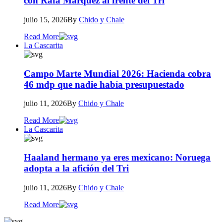
con Rafa Márquez al frente del Tri
julio 15, 2026
By
Chido y Chale
Read More
La Cascarita
Campo Marte Mundial 2026: Hacienda cobra
46 mdp que nadie había presupuestado
julio 11, 2026
By
Chido y Chale
Read More
La Cascarita
Haaland hermano ya eres mexicano: Noruega
adopta a la afición del Tri
julio 11, 2026
By
Chido y Chale
Read More