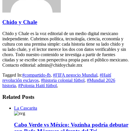
Chido y Chale
Chido y Chale es la voz editorial de un medio digital mexicano
independiente. Cubrimos política, tecnología, ciencia, economía y
cultura con una premisa simple: cada historia tiene su lado chido y
su lado chale, y el lector merece los dos con datos verificables y sin
choro. Todo nuestro contenido se investiga a partir de fuentes
citadas y se escribe con perspectiva propia para el público mexicano.
Contacto editorial: admin@chidoychale.mx
Tagged In:
#compartido-fb
,
#FIFA negocio Mundial
,
#Haití
revolución esclavos
,
#historia colonial fútbol
,
#Mundial 2026
historia
,
#Polonia Haití fútbol
,
Related Posts
La Cascarita
Cabo Verde vs México: Vozinha podría debutar