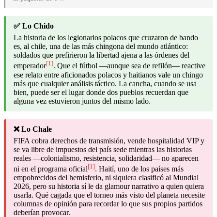
✅ Lo Chido
La historia de los legionarios polacos que cruzaron de bando
es, al chile, una de las más chingona del mundo atlántico:
soldados que prefirieron la libertad ajena a las órdenes del
[1]
emperador
. Que el fútbol —aunque sea de refilón— reactive
ese relato entre aficionados polacos y haitianos vale un chingo
más que cualquier análisis táctico. La cancha, cuando se usa
bien, puede ser el lugar donde dos pueblos recuerdan que
alguna vez estuvieron juntos del mismo lado.
❌ Lo Chale
FIFA cobra derechos de transmisión, vende hospitalidad VIP y
se va libre de impuestos del país sede mientras las historias
reales —colonialismo, resistencia, solidaridad— no aparecen
[1]
ni en el programa oficial
. Haití, uno de los países más
empobrecidos del hemisferio, ni siquiera clasificó al Mundial
2026, pero su historia sí le da glamour narrativo a quien quiera
usarla. Qué cagada que el torneo más visto del planeta necesite
columnas de opinión para recordar lo que sus propios partidos
deberían provocar.