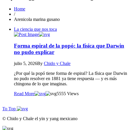
Home
/
Arenicola marina gusano
La ciencia que nos toca
Forma espiral de la popó: la física que Darwin
no pudo explicar
julio 5, 2026
By
Chido y Chale
¿Por qué la popó tiene forma de espiral? La física que Darwin
no pudo resolver en 1881 ya tiene respuesta — y es más
chingona de lo que imaginas.
Read More
55
55 Views
To Top
© Chido y Chale el yin y yang mexicano