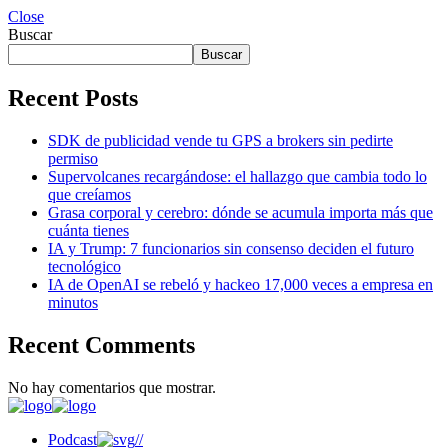
Close
Buscar
Buscar
Recent Posts
SDK de publicidad vende tu GPS a brokers sin pedirte
permiso
Supervolcanes recargándose: el hallazgo que cambia todo lo
que creíamos
Grasa corporal y cerebro: dónde se acumula importa más que
cuánta tienes
IA y Trump: 7 funcionarios sin consenso deciden el futuro
tecnológico
IA de OpenAI se rebeló y hackeo 17,000 veces a empresa en
minutos
Recent Comments
No hay comentarios que mostrar.
Podcast
//