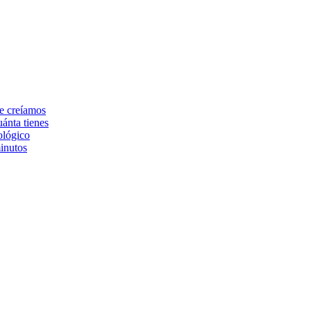
ue creíamos
ánta tienes
ológico
inutos