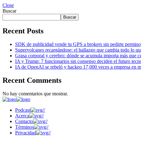
Close
Buscar
Buscar
Recent Posts
SDK de publicidad vende tu GPS a brokers sin pedirte permiso
Supervolcanes recargándose: el hallazgo que cambia todo lo q
Grasa corporal y cerebro: dónde se acumula importa más que cu
IA y Trump: 7 funcionarios sin consenso deciden el futuro tecn
IA de OpenAI se rebeló y hackeo 17,000 veces a empresa en m
Recent Comments
No hay comentarios que mostrar.
Podcast
//
Acerca
//
Contacto
//
Términos
//
Privacidad
//