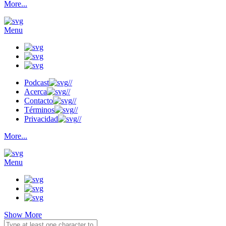
More...
Menu
Podcast
//
Acerca
//
Contacto
//
Términos
//
Privacidad
//
More...
Menu
Show More