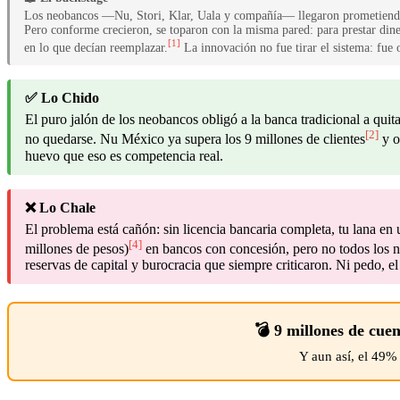
Los neobancos —Nu, Stori, Klar, Uala y compañía— llegaron prometiendo ac
Pero conforme crecieron, se toparon con la misma pared: para prestar dine
[1]
en lo que decían reemplazar.
La innovación no fue tirar el sistema: fue 
✅ Lo Chido
El puro jalón de los neobancos obligó a la banca tradicional a qu
[2]
no quedarse. Nu México ya supera los 9 millones de clientes
y o
huevo que eso es competencia real.
❌ Lo Chale
El problema está cañón: sin licencia bancaria completa, tu lana 
[4]
millones de pesos)
en bancos con concesión, pero no todos los ne
reservas de capital y burocracia que siempre criticaron. Ni pedo, el 
💣 9 millones de cue
Y aun así, el 49%