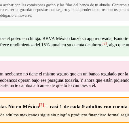
abar con las comisiones gacho y las filas del banco de tu abuela. Captaron mil
ro en serio, guardar depósitos con seguro y no depender de otros bancos para mo
obligarlo a moverse.
itarse el polvo en chinga. BBVA México lanzó su app renovada, Banorte 
[3]
frece rendimientos del 15% anual en su cuenta de ahorro
, algo que u
en un neobanco no tiene el mismo seguro que en un banco regulado por
obancos operan bajo ese paraguas todavía. Y ahora que están pidiendo l
sistema te cambia a ti antes de que tú lo cambies a él.
[2]
ntas Nu en México
= casi 1 de cada 9 adultos con cuenta 
 de adultos mexicanos sigue sin ningún producto financiero formal seg