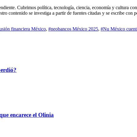
diente. Cubrimos política, tecnología, ciencia, economía y cultura con 
stro contenido se investiga a partir de fuentes citadas y se escribe con 
usión financiera México
,
#neobancos México 2025
,
#Nu México cuent
perdió?
 que encarece el Olinia