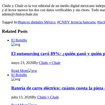
Chido y Chale es la voz editorial de un medio digital mexicano indepen
y el lector merece los dos con datos verificables y sin choro. Todo nue
admin@chidoychale.mx
Tagged In:
#bancos digitales México
,
#CNBV licencia bancaria
,
#incl
Related Posts
El Bolsillo
El outsourcing cayó 89%: ¿quién ganó y quién 
mayo 23, 2026
By
Chido y Chale
Read More
El Bolsillo
Batería de carro eléctrico: cuánto cuesta la pieza
julio 13, 2026
By
Chido y Chale