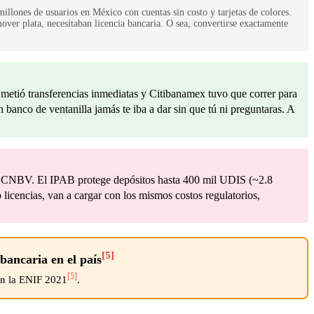
lones de usuarios en México con cuentas sin costo y tarjetas de colores.
ver plata, necesitaban licencia bancaria. O sea, convertirse exactamente
metió transferencias inmediatas y Citibanamex tuvo que correr para
n banco de ventanilla jamás te iba a dar sin que tú ni preguntaras. A
 la CNBV. El IPAB protege depósitos hasta 400 mil UDIS (~2.8
icencias, van a cargar con los mismos costos regulatorios,
[5]
bancaria en el país
[5]
ún la ENIF 2021
.