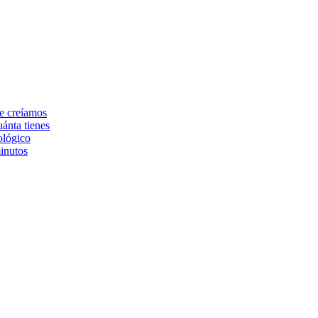
ue creíamos
ánta tienes
ológico
inutos