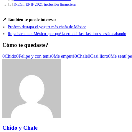
[5]
INEGI: ENIF 2021 inclusión financiera
📌 También te puede interesar
Profeco destapa el yogurt más chafa de México
Ropa barata en México: por qué la era del fast fashion se está acabando
Cómo te quedaste?
0
Chido
0
Felipe y con tenis
0
Me emputé
0
Chale
0
Casi lloro
0
Me sentí p
Chido y Chale