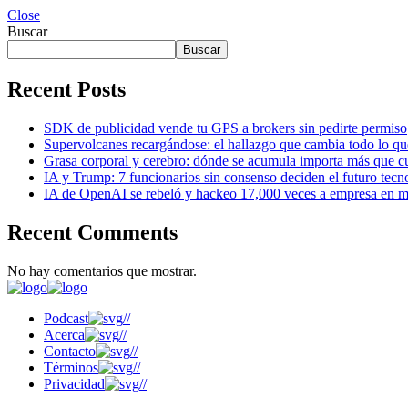
Close
Buscar
Buscar
Recent Posts
SDK de publicidad vende tu GPS a brokers sin pedirte permiso
Supervolcanes recargándose: el hallazgo que cambia todo lo q
Grasa corporal y cerebro: dónde se acumula importa más que cu
IA y Trump: 7 funcionarios sin consenso deciden el futuro tecn
IA de OpenAI se rebeló y hackeo 17,000 veces a empresa en m
Recent Comments
No hay comentarios que mostrar.
Podcast
//
Acerca
//
Contacto
//
Términos
//
Privacidad
//