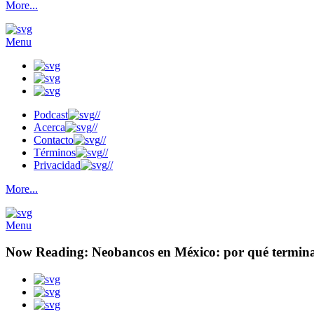
More...
Menu
Podcast
//
Acerca
//
Contacto
//
Términos
//
Privacidad
//
More...
Menu
Now Reading:
Neobancos en México: por qué termina