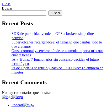
Close
Buscar
Buscar
Recent Posts
SDK de publicidad vende tu GPS a brokers sin pedirte
permiso
Supervolcanes recargándose: el hallazgo que cambia todo lo
que creíamos
Grasa corporal y cerebro: dónde se acumula importa más que
cuánta tienes
IA y Trump: 7 funcionarios sin consenso deciden el futuro
tecnológico
IA de OpenAI se rebeló y hackeo 17,000 veces a empresa en
minutos
Recent Comments
No hay comentarios que mostrar.
Podcast
//