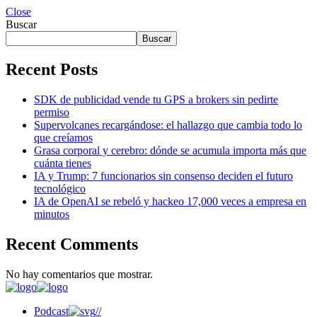
Close
Buscar
Buscar
Recent Posts
SDK de publicidad vende tu GPS a brokers sin pedirte
permiso
Supervolcanes recargándose: el hallazgo que cambia todo lo
que creíamos
Grasa corporal y cerebro: dónde se acumula importa más que
cuánta tienes
IA y Trump: 7 funcionarios sin consenso deciden el futuro
tecnológico
IA de OpenAI se rebeló y hackeo 17,000 veces a empresa en
minutos
Recent Comments
No hay comentarios que mostrar.
Podcast
//