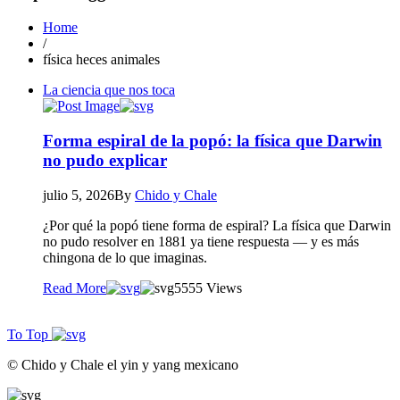
Home
/
física heces animales
La ciencia que nos toca
Forma espiral de la popó: la física que Darwin
no pudo explicar
julio 5, 2026
By
Chido y Chale
¿Por qué la popó tiene forma de espiral? La física que Darwin
no pudo resolver en 1881 ya tiene respuesta — y es más
chingona de lo que imaginas.
Read More
55
55 Views
To Top
© Chido y Chale el yin y yang mexicano