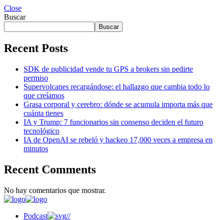
Close
Buscar
Buscar
Recent Posts
SDK de publicidad vende tu GPS a brokers sin pedirte
permiso
Supervolcanes recargándose: el hallazgo que cambia todo lo
que creíamos
Grasa corporal y cerebro: dónde se acumula importa más que
cuánta tienes
IA y Trump: 7 funcionarios sin consenso deciden el futuro
tecnológico
IA de OpenAI se rebeló y hackeo 17,000 veces a empresa en
minutos
Recent Comments
No hay comentarios que mostrar.
Podcast
//