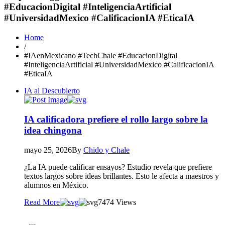
#EducacionDigital #InteligenciaArtificial
#UniversidadMexico #CalificacionIA #EticaIA
Home
/
#IAenMexicano #TechChale #EducacionDigital
#InteligenciaArtificial #UniversidadMexico #CalificacionIA
#EticaIA
IA al Descubierto
IA calificadora prefiere el rollo largo sobre la
idea chingona
mayo 25, 2026
By
Chido y Chale
¿La IA puede calificar ensayos? Estudio revela que prefiere
textos largos sobre ideas brillantes. Esto le afecta a maestros y
alumnos en México.
Read More
74
74 Views