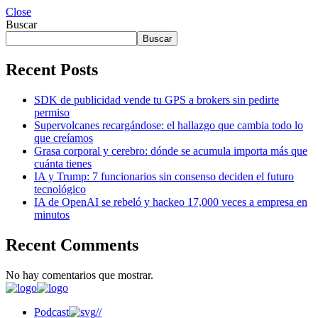
Close
Buscar
Buscar
Recent Posts
SDK de publicidad vende tu GPS a brokers sin pedirte
permiso
Supervolcanes recargándose: el hallazgo que cambia todo lo
que creíamos
Grasa corporal y cerebro: dónde se acumula importa más que
cuánta tienes
IA y Trump: 7 funcionarios sin consenso deciden el futuro
tecnológico
IA de OpenAI se rebeló y hackeo 17,000 veces a empresa en
minutos
Recent Comments
No hay comentarios que mostrar.
Podcast
//