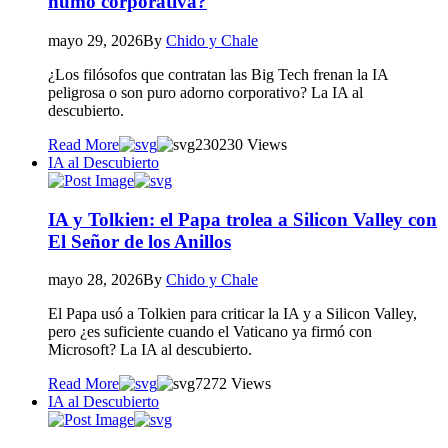
humo corporativa?
mayo 29, 2026
By
Chido y Chale
¿Los filósofos que contratan las Big Tech frenan la IA
peligrosa o son puro adorno corporativo? La IA al
descubierto.
Read More
230
230 Views
IA al Descubierto
IA y Tolkien: el Papa trolea a Silicon Valley con
El Señor de los Anillos
mayo 28, 2026
By
Chido y Chale
El Papa usó a Tolkien para criticar la IA y a Silicon Valley,
pero ¿es suficiente cuando el Vaticano ya firmó con
Microsoft? La IA al descubierto.
Read More
72
72 Views
IA al Descubierto