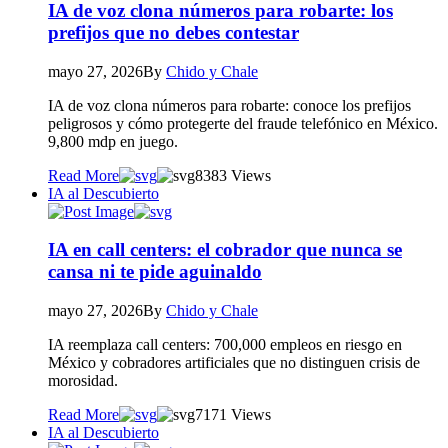
IA de voz clona números para robarte: los
prefijos que no debes contestar
mayo 27, 2026
By
Chido y Chale
IA de voz clona números para robarte: conoce los prefijos
peligrosos y cómo protegerte del fraude telefónico en México.
9,800 mdp en juego.
Read More
83
83 Views
IA al Descubierto
IA en call centers: el cobrador que nunca se
cansa ni te pide aguinaldo
mayo 27, 2026
By
Chido y Chale
IA reemplaza call centers: 700,000 empleos en riesgo en
México y cobradores artificiales que no distinguen crisis de
morosidad.
Read More
71
71 Views
IA al Descubierto