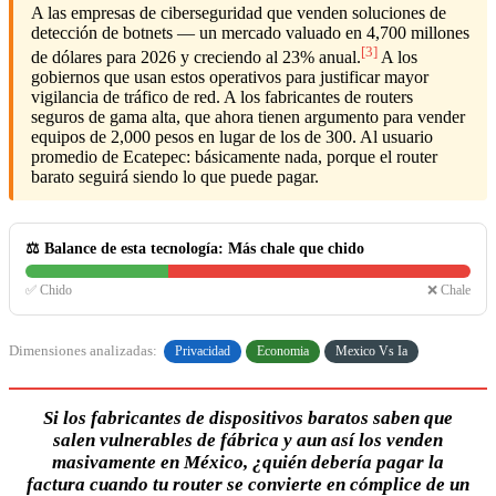
A las empresas de ciberseguridad que venden soluciones de
detección de botnets — un mercado valuado en 4,700 millones
[3]
de dólares para 2026 y creciendo al 23% anual.
A los
gobiernos que usan estos operativos para justificar mayor
vigilancia de tráfico de red. A los fabricantes de routers
seguros de gama alta, que ahora tienen argumento para vender
equipos de 2,000 pesos en lugar de los de 300. Al usuario
promedio de Ecatepec: básicamente nada, porque el router
barato seguirá siendo lo que puede pagar.
⚖️ Balance de esta tecnología: Más chale que chido
✅ Chido
❌ Chale
Dimensiones analizadas:
Privacidad
Economia
Mexico Vs Ia
Si los fabricantes de dispositivos baratos saben que
salen vulnerables de fábrica y aun así los venden
masivamente en México, ¿quién debería pagar la
factura cuando tu router se convierte en cómplice de un