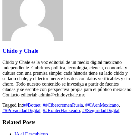
Chido y Chale
Chido y Chale es la voz editorial de un medio digital mexicano
independiente. Cubrimos política, tecnología, ciencia, economía y
cultura con una premisa simple: cada historia tiene su lado chido y
su lado chale, y el lector merece los dos con datos verificables y sin
choro. Todo nuestro contenido se investiga a partir de fuentes
citadas y se escribe con perspectiva propia para el público mexicano.
Contacto editorial: admin@chidoychale.mx
Tagged In:
##Botnet
,
##CibercremenRusia
,
##IAenMexicano
,
##PrivacidadDigital
,
##RouterHackeado
,
##SeguridadDigital
,
Related Posts
IA al Descubierto