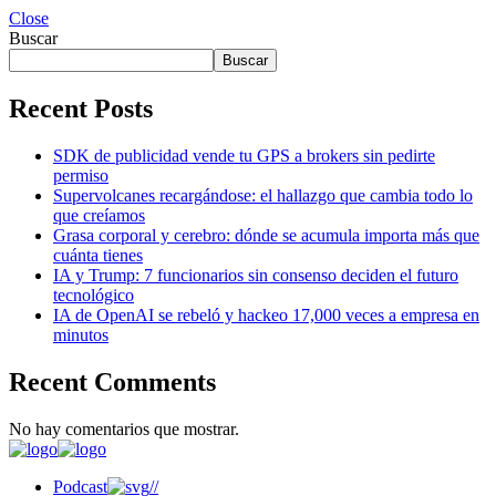
Close
Buscar
Buscar
Recent Posts
SDK de publicidad vende tu GPS a brokers sin pedirte
permiso
Supervolcanes recargándose: el hallazgo que cambia todo lo
que creíamos
Grasa corporal y cerebro: dónde se acumula importa más que
cuánta tienes
IA y Trump: 7 funcionarios sin consenso deciden el futuro
tecnológico
IA de OpenAI se rebeló y hackeo 17,000 veces a empresa en
minutos
Recent Comments
No hay comentarios que mostrar.
Podcast
//