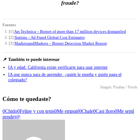
fraude?
Fuentes
[1]
Ars Technica – Botnet of more than 17 million devices dismantled
[2]
Statista – Ad Fraud Global Cost Estimates
[3]
MarketsandMarkets – Botnet Detection Market Report
📌 También te puede interesar
IA y edad: California exige verificarte para usar internet
IA que nunca para de aprender: ¿quién le enseña y quién paga el
colegiado?
Imagen: Pixabay / Pexels
Cómo te quedaste?
0
Chido
0
Felipe y con tenis
0
Me emputé
0
Chale
0
Casi lloro
0
Me sentí
pendej@