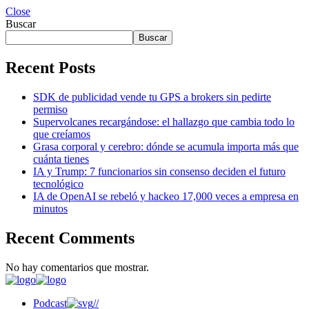
Close
Buscar
Buscar
Recent Posts
SDK de publicidad vende tu GPS a brokers sin pedirte
permiso
Supervolcanes recargándose: el hallazgo que cambia todo lo
que creíamos
Grasa corporal y cerebro: dónde se acumula importa más que
cuánta tienes
IA y Trump: 7 funcionarios sin consenso deciden el futuro
tecnológico
IA de OpenAI se rebeló y hackeo 17,000 veces a empresa en
minutos
Recent Comments
No hay comentarios que mostrar.
Podcast
//