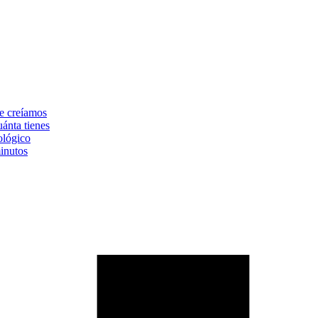
ue creíamos
ánta tienes
ológico
inutos