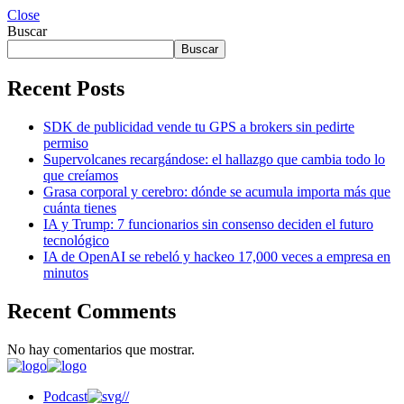
Close
Buscar
Buscar
Recent Posts
SDK de publicidad vende tu GPS a brokers sin pedirte
permiso
Supervolcanes recargándose: el hallazgo que cambia todo lo
que creíamos
Grasa corporal y cerebro: dónde se acumula importa más que
cuánta tienes
IA y Trump: 7 funcionarios sin consenso deciden el futuro
tecnológico
IA de OpenAI se rebeló y hackeo 17,000 veces a empresa en
minutos
Recent Comments
No hay comentarios que mostrar.
Podcast
//