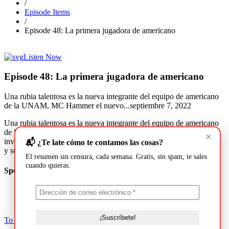
/
Episode Items
/
Episode 48: La primera jugadora de americano
Listen Now
Episode 48: La primera jugadora de americano
Una rubia talentosa es la nueva integrante del equipo de americano
de la UNAM, MC Hammer el nuevo...
septiembre 7, 2022
Una rubia talentosa es la nueva integrante del equipo de americano
de la UNAM, MC Hammer el nuevo filósofo en twitter, el atentado
×
inverosímil en contra de Cristina Fernández de Kirchner, Don Nica
📬 ¿Te late cómo te contamos las cosas?
y su sección, esto y más en nuestra entrega #48
El resumen sin censura, cada semana. Gratis, sin spam, te sales
cuando quieras.
Speakers & Guests
To Top