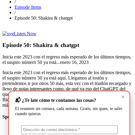
/
Episode Items
/
Episode 50: Shakira & chatgpt
Listen Now
Episode 50: Shakira & chatgpt
Inicia este 2023 con el regreso más esperado de los últimos tiempos,
el suspiro número 50 ya está...
enero 16, 2023
Inicia este 2023 con el regreso más esperado de los últimos tiempos,
el suspiro número 50 ya está aquí. Llegamos al tostón y
pretendemos ir por otros 50 más, esta vez con el triatlón recargado y
lleno de notas interesantes como. de qué va eso del ChatGPT del
que todo mundo habla, qué mensajes hay detrás de la visita de Joe
×
Biden y Justin Trudeau, la opinión de la rola de Shakira y mucho
📬 ¿Te late cómo te contamos las cosas?
más en esta nueva entrega.
El resumen sin censura, cada semana. Gratis, sin spam, te sales
cuando quieras.
Speakers & Guests