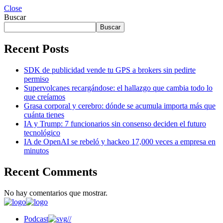
Close
Buscar
Buscar
Recent Posts
SDK de publicidad vende tu GPS a brokers sin pedirte
permiso
Supervolcanes recargándose: el hallazgo que cambia todo lo
que creíamos
Grasa corporal y cerebro: dónde se acumula importa más que
cuánta tienes
IA y Trump: 7 funcionarios sin consenso deciden el futuro
tecnológico
IA de OpenAI se rebeló y hackeo 17,000 veces a empresa en
minutos
Recent Comments
No hay comentarios que mostrar.
Podcast
//