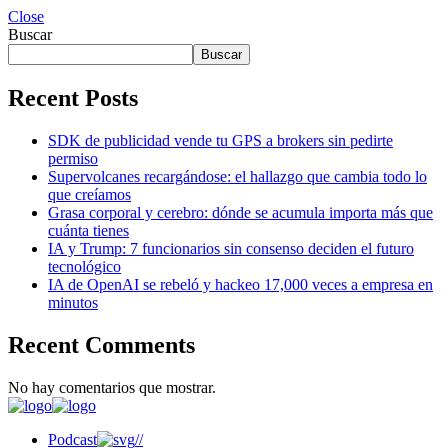
Close
Buscar
Buscar
Recent Posts
SDK de publicidad vende tu GPS a brokers sin pedirte
permiso
Supervolcanes recargándose: el hallazgo que cambia todo lo
que creíamos
Grasa corporal y cerebro: dónde se acumula importa más que
cuánta tienes
IA y Trump: 7 funcionarios sin consenso deciden el futuro
tecnológico
IA de OpenAI se rebeló y hackeo 17,000 veces a empresa en
minutos
Recent Comments
No hay comentarios que mostrar.
Podcast
//