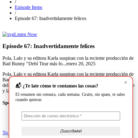
/
Episode Items
/
Episode 67: Inadvertidamente felices
Listen Now
Episode 67: Inadvertidamente felices
Pola, Lalo y su editora Karla suspiran con la reciente producción de
Bad Bunny "Debí Tirar más fo...
enero 20, 2025
Pola, Lalo y su editora Karla suspiran con la reciente producción de
Bad Bunny “Debí Tirar más fotos”, analizando diferentes aspectos
×
del disco y las letras de las canciones; Gentrificación, activismo, arte
📬 ¿Te late cómo te contamos las cosas?
y las nuevas generaciones, entre muchos otros. Dele Play y gócelo.
El resumen sin censura, cada semana. Gratis, sin spam, te sales
cuando quieras.
Speakers & Guests
To Top