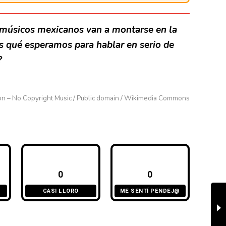
os músicos mexicanos van a montarse en la
os qué esperamos para hablar en serio de
?
ion – No Copyright Music / Public domain / Wikimedia Commons
0
0
CASI LLORO
ME SENTÍ PENDEJ@