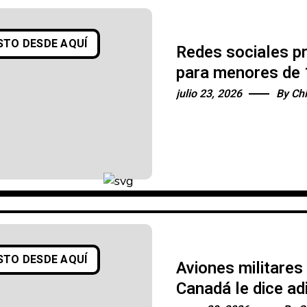
STO DESDE AQUÍ
Redes sociales pr
para menores de 
lo hizo primero
julio 23, 2026
By
Chi
STO DESDE AQUÍ
Aviones militares
Canadá le dice ad