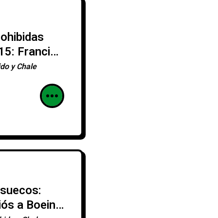
ohibidas
15: Francia
do y Chale
 suecos:
iós a Boeing