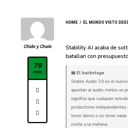
HOME
/
EL MUNDO VISTO DES
Chido y Chale
Stability AI acaba de so
batallan con presupuest
79
📖 El backstage
VIEWS
Stable Audio 3.0 es el nuevo
apuntan al audio: metes un pr
significa que cualquier estu
productores independientes q
tener demo o no tener nada. 
noche a la mañana.