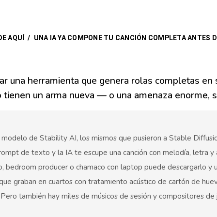
DE AQUÍ
/
UNA IA YA COMPONE TU CANCIÓN COMPLETA ANTES D
ltar una herramienta que genera rolas completas e
o tienen un arma nueva — o una amenaza enorme, s
 modelo de Stability AI, los mismos que pusieron a Stable Diffus
ompt de texto y la IA te escupe una canción con melodía, letra y 
dio, bedroom producer o chamaco con laptop puede descargarlo y us
ue graban en cuartos con tratamiento acústico de cartón de huevo
Pero también hay miles de músicos de sesión y compositores de j