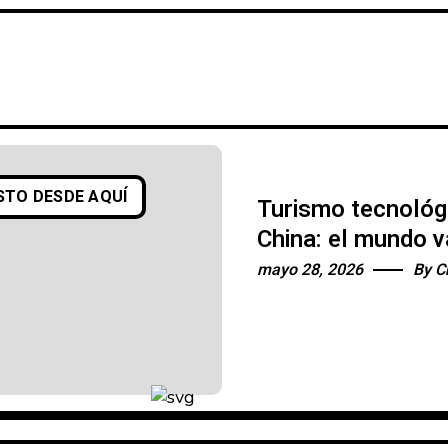
STO DESDE AQUÍ
Turismo tecnológ
China: el mundo v
aprender, México
mayo 28, 2026
By
C
dormido