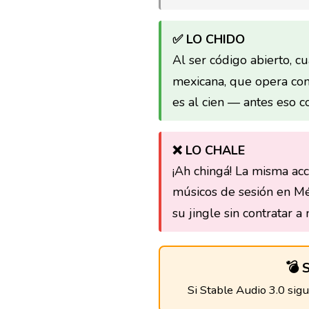
✅ LO CHIDO
Al ser código abierto, 
mexicana, que opera con
es al cien — antes eso c
❌ LO CHALE
¡Ah chingá! La misma ac
músicos de sesión en Mé
su jingle sin contratar 
💣 
Si Stable Audio 3.0 sig