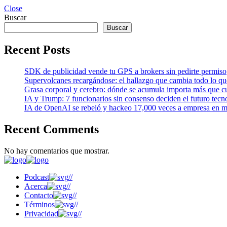
Close
Buscar
Buscar
Recent Posts
SDK de publicidad vende tu GPS a brokers sin pedirte permiso
Supervolcanes recargándose: el hallazgo que cambia todo lo q
Grasa corporal y cerebro: dónde se acumula importa más que cu
IA y Trump: 7 funcionarios sin consenso deciden el futuro tecn
IA de OpenAI se rebeló y hackeo 17,000 veces a empresa en m
Recent Comments
No hay comentarios que mostrar.
Podcast
//
Acerca
//
Contacto
//
Términos
//
Privacidad
//