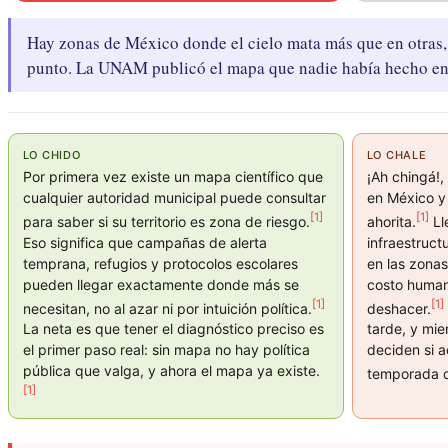
Hay zonas de México donde el cielo mata más que en otras,
punto. La UNAM publicó el mapa que nadie había hecho en
LO CHIDO
LO CHALE
Por primera vez existe un mapa científico que
¡Ah chingá!
cualquier autoridad municipal puede consultar
en México y
[1]
[1]
para saber si su territorio es zona de riesgo.
ahorita.
Ll
Eso significa que campañas de alerta
infraestruct
temprana, refugios y protocolos escolares
en las zonas
pueden llegar exactamente donde más se
costo human
[1]
[1]
necesitan, no al azar ni por intuición política.
deshacer.
La neta es que tener el diagnóstico preciso es
tarde, y mie
el primer paso real: sin mapa no hay política
deciden si a
pública que valga, y ahora el mapa ya existe.
temporada de
[1]