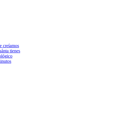
ue creíamos
ánta tienes
ológico
inutos