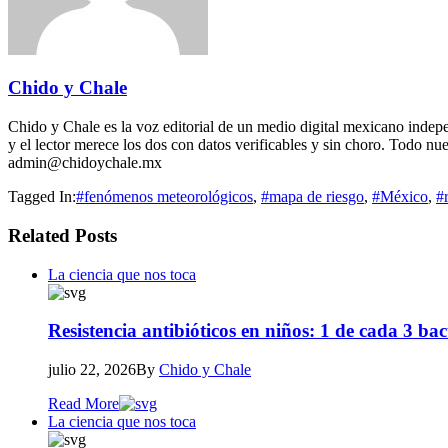
Chido y Chale
Chido y Chale es la voz editorial de un medio digital mexicano indepen
y el lector merece los dos con datos verificables y sin choro. Todo nue
admin@chidoychale.mx
Tagged In:
#fenómenos meteorológicos
,
#mapa de riesgo
,
#México
,
#
Related Posts
La ciencia que nos toca
Resistencia antibióticos en niños: 1 de cada 3 bac
julio 22, 2026
By
Chido y Chale
Read More
La ciencia que nos toca