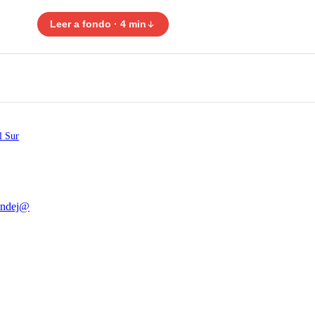
Leer a fondo · 4 min
l Sur
endej@