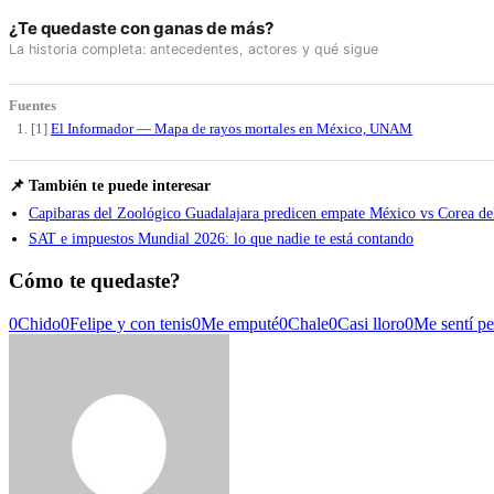
¿Te quedaste con ganas de más?
La historia completa: antecedentes, actores y qué sigue
Fuentes
[1]
El Informador — Mapa de rayos mortales en México, UNAM
📌 También te puede interesar
Capibaras del Zoológico Guadalajara predicen empate México vs Corea de
SAT e impuestos Mundial 2026: lo que nadie te está contando
Cómo te quedaste?
0
Chido
0
Felipe y con tenis
0
Me emputé
0
Chale
0
Casi lloro
0
Me sentí p