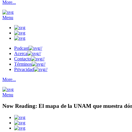
More...
Menu
Podcast
//
Acerca
//
Contacto
//
Términos
//
Privacidad
//
More...
Menu
Now Reading:
El mapa de la UNAM que muestra dón