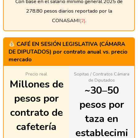
Con base en el salario mínimo general 2025 de
278.80 pesos diarios reportado por la
CONASAMI
.
[2]
CAFÉ EN SESIÓN LEGISLATIVA (CÁMARA
DE DIPUTADOS) por contrato anual vs. precio
mercado
Precio real
Sopitas / Contratos Cámara
de Diputados
Millones de
~30–50
pesos por
pesos por
contrato de
taza en
cafetería
establecimi