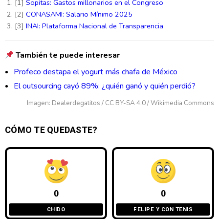
[1]
Sopitas: Gastos millonarios en el Congreso
[2]
CONASAMI: Salario Mínimo 2025
[3]
INAI: Plataforma Nacional de Transparencia
También te puede interesar
Profeco destapa el yogurt más chafa de México
El outsourcing cayó 89%: ¿quién ganó y quién perdió?
Imagen: Dealerdegatitos / CC BY-SA 4.0 / Wikimedia Commons
CÓMO TE QUEDASTE?
0
0
CHIDO
FELIPE Y CON TENIS