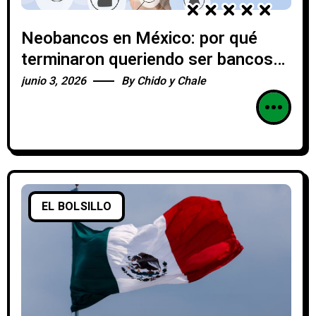
Neobancos en México: por qué
terminaron queriendo ser bancos
de verdad
junio 3, 2026
By
Chido y Chale
EL BOLSILLO