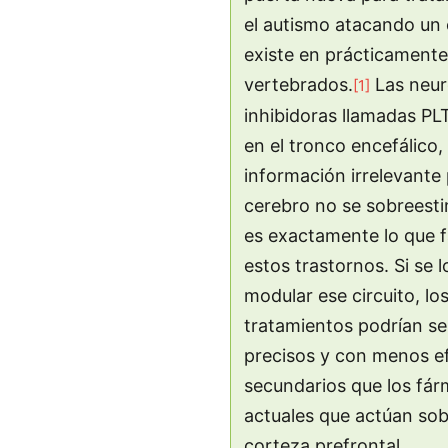
el autismo atacando un 
existe en prácticamente
vertebrados.
Las neu
[1]
inhibidoras llamadas PL
en el tronco encefálico
información irrelevante 
cerebro no se sobreest
es exactamente lo que f
estos trastornos. Si se 
modular ese circuito, lo
tratamientos podrían s
precisos y con menos e
secundarios que los fá
actuales que actúan sob
corteza prefrontal.