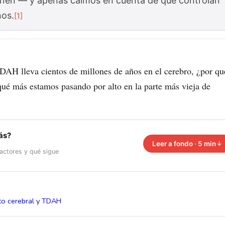
enen — y apenas caímos en cuenta de que controlan
nos.
[1]
 TDAH lleva cientos de millones de años en el cerebro, ¿por qu
ué más estamos pasando por alto en la parte más vieja de
ás?
Leer a fondo · 5 min
 actores y qué sigue
to cerebral y TDAH