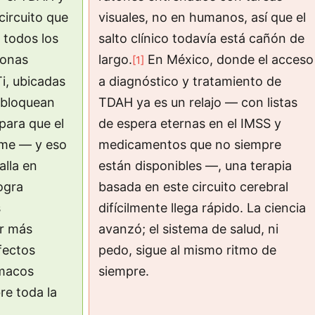
circuito que
visuales, no en humanos, así que el
 todos los
salto clínico todavía está cañón de
ronas
largo.
En México, donde el acceso
[1]
Ti, ubicadas
a diagnóstico y tratamiento de
, bloquean
TDAH ya es un relajo — con listas
para que el
de espera eternas en el IMSS y
ime — y eso
medicamentos que no siempre
alla en
están disponibles —, una terapia
logra
basada en este circuito cerebral
s
difícilmente llega rápido. La ciencia
er más
avanzó; el sistema de salud, ni
fectos
pedo, sigue al mismo ritmo de
rmacos
siempre.
re toda la