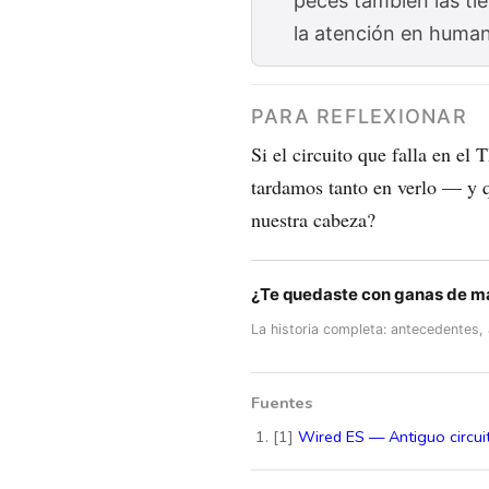
peces también las ti
la atención en huma
PARA REFLEXIONAR
Si el circuito que falla en el
tardamos tanto en verlo — y q
nuestra cabeza?
¿Te quedaste con ganas de m
La historia completa: antecedentes,
Fuentes
[1]
Wired ES — Antiguo circui