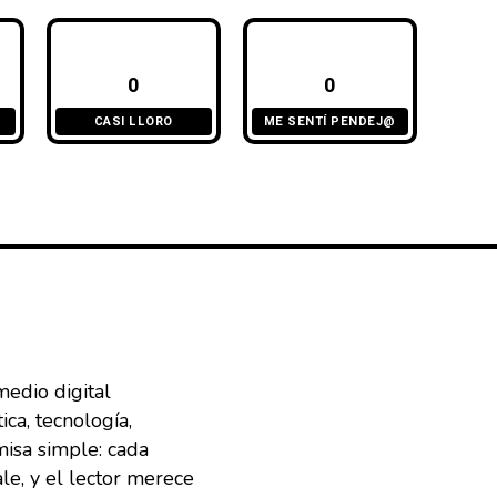
0
0
CASI LLORO
ME SENTÍ PENDEJ@
medio digital
ca, tecnología,
misa simple: cada
ale, y el lector merece