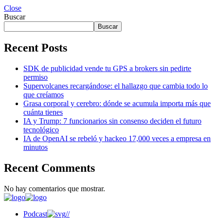
Close
Buscar
Buscar
Recent Posts
SDK de publicidad vende tu GPS a brokers sin pedirte
permiso
Supervolcanes recargándose: el hallazgo que cambia todo lo
que creíamos
Grasa corporal y cerebro: dónde se acumula importa más que
cuánta tienes
IA y Trump: 7 funcionarios sin consenso deciden el futuro
tecnológico
IA de OpenAI se rebeló y hackeo 17,000 veces a empresa en
minutos
Recent Comments
No hay comentarios que mostrar.
Podcast
//