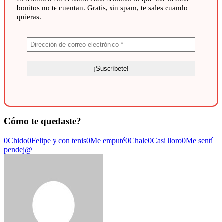
bonitos no te cuentan. Gratis, sin spam, te sales cuando
quieras.
Cómo te quedaste?
0
Chido
0
Felipe y con tenis
0
Me emputé
0
Chale
0
Casi lloro
0
Me sentí
pendej@