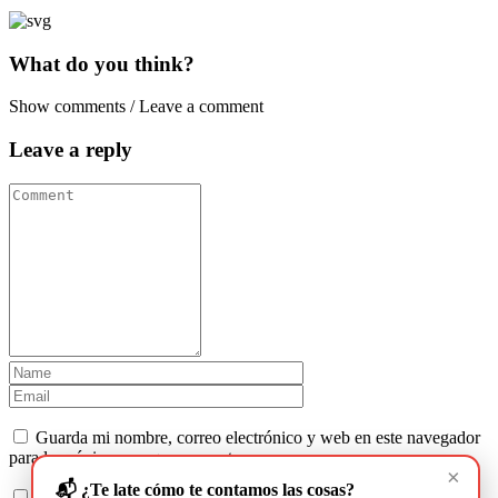
What do you think?
Show comments / Leave a comment
Leave a reply
Guarda mi nombre, correo electrónico y web en este navegador
para la próxima vez que comente.
×
📬 ¿Te late cómo te contamos las cosas?
Recibir un correo electrónico con los siguientes comentarios a