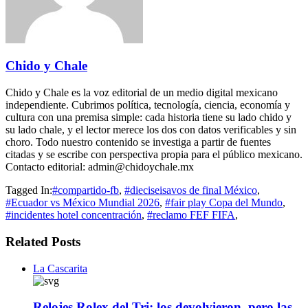
Chido y Chale
Chido y Chale es la voz editorial de un medio digital mexicano
independiente. Cubrimos política, tecnología, ciencia, economía y
cultura con una premisa simple: cada historia tiene su lado chido y
su lado chale, y el lector merece los dos con datos verificables y sin
choro. Todo nuestro contenido se investiga a partir de fuentes
citadas y se escribe con perspectiva propia para el público mexicano.
Contacto editorial: admin@chidoychale.mx
Tagged In:
#compartido-fb
,
#dieciseisavos de final México
,
#Ecuador vs México Mundial 2026
,
#fair play Copa del Mundo
,
#incidentes hotel concentración
,
#reclamo FEF FIFA
,
Related Posts
La Cascarita
Relojes Rolex del Tri: los devolvieron, pero las