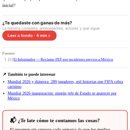
inicial?
¿Te quedaste con ganas de más?
La historia completa: antecedentes, actores y qué sigue
Leer a fondo · 4 min
Fuentes
[1]
El Informador — Reclamo FEF por incidentes previos a México
📌 También te puede interesar
Mundial 2026 y diáspora: 289 jugadores, mil historias que FIFA cobra
carísimo
Mundial 2026 inauguración: ningún jefe de Estado se apareció por
México
📬 ¿Te late cómo te contamos las cosas?
El resumen sin censura cada semana: lo que los medios