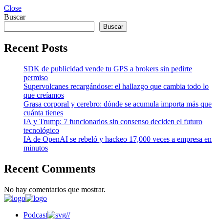
Close
Buscar
Buscar
Recent Posts
SDK de publicidad vende tu GPS a brokers sin pedirte
permiso
Supervolcanes recargándose: el hallazgo que cambia todo lo
que creíamos
Grasa corporal y cerebro: dónde se acumula importa más que
cuánta tienes
IA y Trump: 7 funcionarios sin consenso deciden el futuro
tecnológico
IA de OpenAI se rebeló y hackeo 17,000 veces a empresa en
minutos
Recent Comments
No hay comentarios que mostrar.
Podcast
//