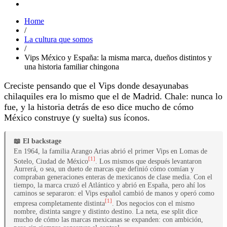
Home
/
La cultura que somos
/
Vips México y España: la misma marca, dueños distintos y
una historia familiar chingona
Creciste pensando que el Vips donde desayunabas
chilaquiles era lo mismo que el de Madrid. Chale: nunca lo
fue, y la historia detrás de eso dice mucho de cómo
México construye (y suelta) sus íconos.
📖 El backstage
En 1964, la familia Arango Arias abrió el primer Vips en Lomas de
[1]
Sotelo, Ciudad de México
. Los mismos que después levantaron
Aurrerá, o sea, un dueto de marcas que definió cómo comían y
compraban generaciones enteras de mexicanos de clase media. Con el
tiempo, la marca cruzó el Atlántico y abrió en España, pero ahí los
caminos se separaron: el Vips español cambió de manos y operó como
[1]
empresa completamente distinta
. Dos negocios con el mismo
nombre, distinta sangre y distinto destino. La neta, ese split dice
mucho de cómo las marcas mexicanas se expanden: con ambición,