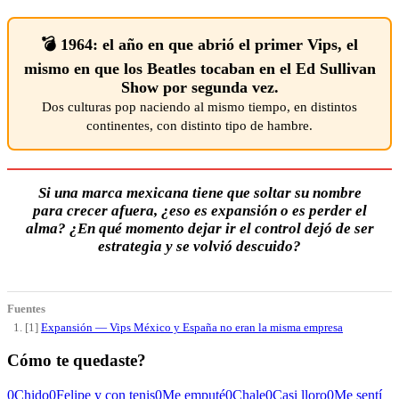
💣 1964: el año en que abrió el primer Vips, el
mismo en que los Beatles tocaban en el Ed Sullivan
Show por segunda vez.
Dos culturas pop naciendo al mismo tiempo, en distintos
continentes, con distinto tipo de hambre.
Si una marca mexicana tiene que soltar su nombre
para crecer afuera, ¿eso es expansión o es perder el
alma? ¿En qué momento dejar ir el control dejó de ser
estrategia y se volvió descuido?
Fuentes
[1]
Expansión — Vips México y España no eran la misma empresa
Cómo te quedaste?
0
Chido
0
Felipe y con tenis
0
Me emputé
0
Chale
0
Casi lloro
0
Me sentí