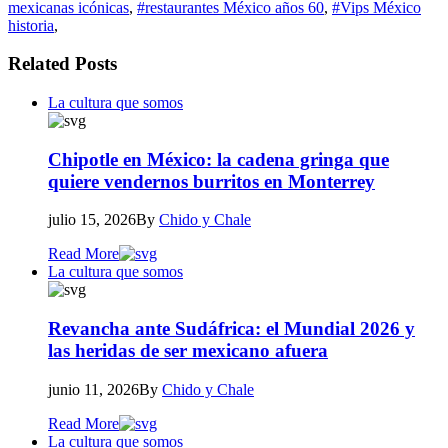
mexicanas icónicas
,
#restaurantes México años 60
,
#Vips México
historia
,
Related Posts
La cultura que somos
Chipotle en México: la cadena gringa que
quiere vendernos burritos en Monterrey
julio 15, 2026
By
Chido y Chale
Read More
La cultura que somos
Revancha ante Sudáfrica: el Mundial 2026 y
las heridas de ser mexicano afuera
junio 11, 2026
By
Chido y Chale
Read More
La cultura que somos