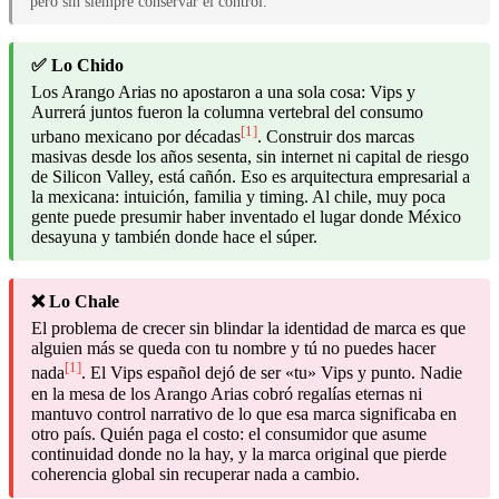
pero sin siempre conservar el control.
✅ Lo Chido
Los Arango Arias no apostaron a una sola cosa: Vips y
Aurrerá juntos fueron la columna vertebral del consumo
[1]
urbano mexicano por décadas
. Construir dos marcas
masivas desde los años sesenta, sin internet ni capital de riesgo
de Silicon Valley, está cañón. Eso es arquitectura empresarial a
la mexicana: intuición, familia y timing. Al chile, muy poca
gente puede presumir haber inventado el lugar donde México
desayuna y también donde hace el súper.
❌ Lo Chale
El problema de crecer sin blindar la identidad de marca es que
alguien más se queda con tu nombre y tú no puedes hacer
[1]
nada
. El Vips español dejó de ser «tu» Vips y punto. Nadie
en la mesa de los Arango Arias cobró regalías eternas ni
mantuvo control narrativo de lo que esa marca significaba en
otro país. Quién paga el costo: el consumidor que asume
continuidad donde no la hay, y la marca original que pierde
coherencia global sin recuperar nada a cambio.