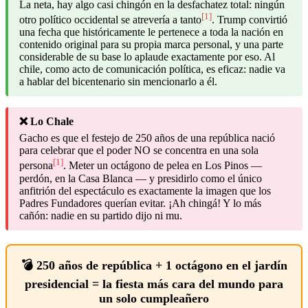
La neta, hay algo casi chingón en la desfachatez total: ningún
[1]
otro político occidental se atrevería a tanto
. Trump convirtió
una fecha que históricamente le pertenece a toda la nación en
contenido original para su propia marca personal, y una parte
considerable de su base lo aplaude exactamente por eso. Al
chile, como acto de comunicación política, es eficaz: nadie va
a hablar del bicentenario sin mencionarlo a él.
❌ Lo Chale
Gacho es que el festejo de 250 años de una república nació
para celebrar que el poder NO se concentra en una sola
[1]
persona
. Meter un octágono de pelea en Los Pinos —
perdón, en la Casa Blanca — y presidirlo como el único
anfitrión del espectáculo es exactamente la imagen que los
Padres Fundadores querían evitar. ¡Ah chingá! Y lo más
cañón: nadie en su partido dijo ni mu.
💣 250 años de república + 1 octágono en el jardín
presidencial = la fiesta más cara del mundo para
un solo cumpleañero