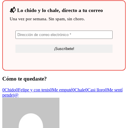
📬 Lo chido y lo chale, directo a tu correo
Una vez por semana. Sin spam, sin choro.
Cómo te quedaste?
0
Chido
0
Felipe y con tenis
0
Me emputé
0
Chale
0
Casi lloro
0
Me sentí
pendej@