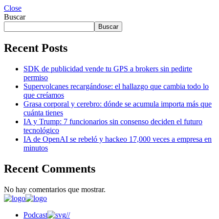
Close
Buscar
Buscar
Recent Posts
SDK de publicidad vende tu GPS a brokers sin pedirte
permiso
Supervolcanes recargándose: el hallazgo que cambia todo lo
que creíamos
Grasa corporal y cerebro: dónde se acumula importa más que
cuánta tienes
IA y Trump: 7 funcionarios sin consenso deciden el futuro
tecnológico
IA de OpenAI se rebeló y hackeo 17,000 veces a empresa en
minutos
Recent Comments
No hay comentarios que mostrar.
Podcast
//