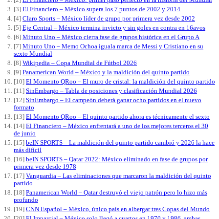
[2]
El Financiero – México: primer paso perfecto en la historia del Mundial
[3]
El Financiero – México supera los 7 puntos de 2002 y 2014
[4]
Claro Sports – México líder de grupo por primera vez desde 2002
[5]
Eje Central – México termina invicto y sin goles en contra en 16avos
[6]
Minuto Uno – México cierra fase de grupos histórica en el Grupo A
[7]
Minuto Uno – Memo Ochoa iguala marca de Messi y Cristiano en su
sexto Mundial
[8]
Wikipedia – Copa Mundial de Fútbol 2026
[9]
Panamerican World – México y la maldición del quinto partido
[10]
El Momento QRoo – El muro de cristal: la maldición del quinto partido
[11]
SinEmbargo – Tabla de posiciones y clasificación Mundial 2026
[12]
SinEmbargo – El campeón deberá ganar ocho partidos en el nuevo
formato
[13]
El Momento QRoo – El quinto partido ahora es técnicamente el sexto
[14]
El Financiero – México enfrentará a uno de los mejores terceros el 30
de junio
[15]
beIN SPORTS – La maldición del quinto partido cambió y 2026 la hace
más difícil
[16]
beIN SPORTS – Qatar 2022: México eliminado en fase de grupos por
primera vez desde 1978
[17]
Vanguardia – Las eliminaciones que marcaron la maldición del quinto
partido
[18]
Panamerican World – Qatar destruyó el viejo patrón pero lo hizo más
profundo
[19]
CNN Español – México, único país en albergar tres Copas del Mundo
[20]
El Imparcial – México solo llegó a cuartos en 1970 y 1986, ambas