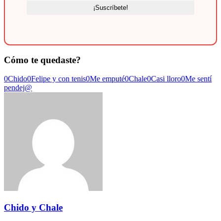
Cómo te quedaste?
0
Chido
0
Felipe y con tenis
0
Me emputé
0
Chale
0
Casi lloro
0
Me sentí
pendej@
Chido y Chale