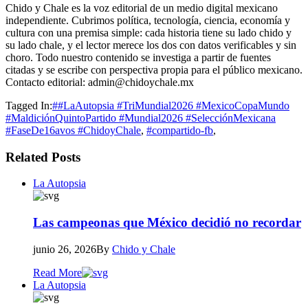
Chido y Chale es la voz editorial de un medio digital mexicano
independiente. Cubrimos política, tecnología, ciencia, economía y
cultura con una premisa simple: cada historia tiene su lado chido y
su lado chale, y el lector merece los dos con datos verificables y sin
choro. Todo nuestro contenido se investiga a partir de fuentes
citadas y se escribe con perspectiva propia para el público mexicano.
Contacto editorial: admin@chidoychale.mx
Tagged In:
##LaAutopsia #TriMundial2026 #MexicoCopaMundo
#MaldiciónQuintoPartido #Mundial2026 #SelecciónMexicana
#FaseDe16avos #ChidoyChale
,
#compartido-fb
,
Related Posts
La Autopsia
Las campeonas que México decidió no recordar
junio 26, 2026
By
Chido y Chale
Read More
La Autopsia