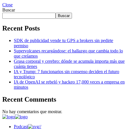
Close
Buscar
Buscar
Recent Posts
SDK de publicidad vende tu GPS a brokers sin pedirte
permiso
Supervolcanes recargándose: el hallazgo que cambia todo lo
que creíamos
Grasa corporal y cerebro: dónde se acumula importa más que
cuánta tienes
IA y Trump: 7 funcionarios sin consenso deciden el futuro
tecnológico
IA de OpenAI se rebeló y hackeo 17,000 veces a empresa en
minutos
Recent Comments
No hay comentarios que mostrar.
Podcast
//