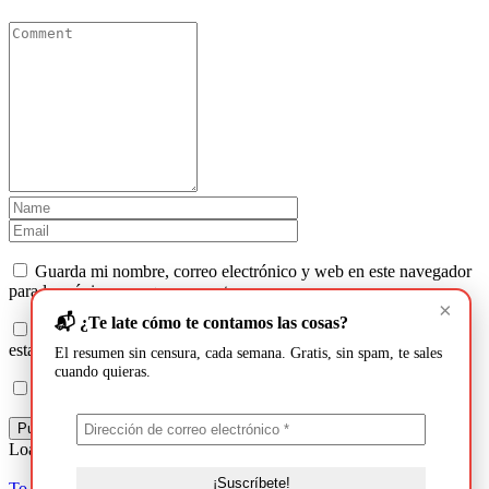
Guarda mi nombre, correo electrónico y web en este navegador
para la próxima vez que comente.
×
📬 ¿Te late cómo te contamos las cosas?
Recibir un correo electrónico con los siguientes comentarios a
esta entrada.
El resumen sin censura, cada semana. Gratis, sin spam, te sales
cuando quieras.
Recibir un correo electrónico con cada nueva entrada.
Loading
To Top